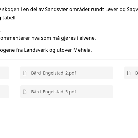
 av skogen i en del av Sandsvær området rundt Løver og Sag
 tabell.
.
kommenterer hva som må gjøres i elvene.
skogene fra Landsverk og utover Meheia.
Bård_Engelstad_2.pdf
B
Bård_Engelstad_5.pdf