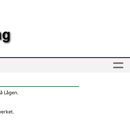
på Lågen.
verket.