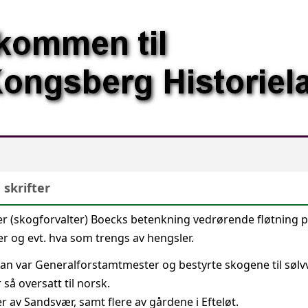
 skrifter
er (skogforvalter) Boecks betenkning vedrørende fløtning 
 og evt. hva som trengs av hengsler.
Han var Generalforstamtmester og bestyrte skogene til sølv
 så oversatt til norsk.
r av Sandsvær, samt flere av gårdene i Efteløt.