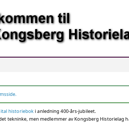
umsside.
ital historiebok
i anledning 400-års-jubileet.
et tekninke, men medlemmer av Kongsberg Historielag ha