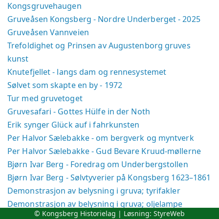
Kongsgruvehaugen
Gruveåsen Kongsberg - Nordre Underberget - 2025
Gruveåsen Vannveien
Trefoldighet og Prinsen av Augustenborg gruves
kunst
Knutefjellet - langs dam og rennesystemet
Sølvet som skapte en by - 1972
Tur med gruvetoget
Gruvesafari - Gottes Hülfe in der Noth
Erik synger Glück auf i fahrkunsten
Per Halvor Sælebakke - om bergverk og myntverk
Per Halvor Sælebakke - Gud Bevare Kruud-møllerne
Bjørn Ivar Berg - Foredrag om Underbergstollen
Bjørn Ivar Berg - Sølvtyverier på Kongsberg 1623–1861
Demonstrasjon av belysning i gruva; tyrifakler
Demonstrasjon av belysning i gruva; oljelampe
© Kongsberg Historielag | Løsning:
StyreWeb
Demonstrasjon av belysning i gruva; talglampe